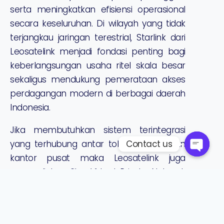
serta meningkatkan efisiensi operasional
secara keseluruhan. Di wilayah yang tidak
terjangkau jaringan terestrial, Starlink dari
Leosatelink menjadi fondasi penting bagi
keberlangsungan usaha ritel skala besar
sekaligus mendukung pemerataan akses
perdagangan modern di berbagai daerah
Indonesia.
Jika membutuhkan sistem terintegrasi
Contact us
yang terhubung antar toko atau dengan
kantor pusat maka Leosatelink juga
menyediakan fitur Virtual Private Network
(VPN). Dengan fitur ini pertukaran data
antar cabang yang berbeda lokasi yang
terhubung dalam sistem atau server