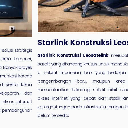
Starlink Konstruksi Leo
 solusi strategis
Starlink Konstruksi Leosatelink
merupaka
rea terpencil,
satelit yang dirancang khusus untuk menduk
. Banyak proyek
di seluruh Indonesia, baik yang berlokasi
omunikasi karena
pengembangan baru, maupun area 
i sekitar lokasi
memanfaatkan teknologi satelit orbit ren
pelaporan, dan
akses internet yang cepat dan stabil la
 akses internet
ketergantungan pada infrastruktur jaringan ka
ggu pembangunan
belum tersedia.