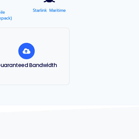
Starlink Maritime
ile
kpack)
uaranteed Bandwidth