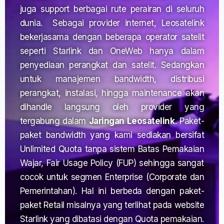
juga support berbagai rute perairan di seluruh
dunia. Sebagai provider internet, Leosatelink
bekerjasama dengan beberapa operator satelit
seperti Starlink dan OneWeb hanya dalam
penyediaan perangkat dan satelit. Sedangkan
untuk manajemen bandwidth, distribusi
perangkat, instalasi, hingga maintenance akan
dihandle langsung oleh provider yang
tergabung dalam
Jaringan Leosatelink
. Paket-
paket bandwidth yang kami sediakan bersifat
Unlimited Quota tanpa sistem Batas Pemakaian
Wajar, Fair Usage Policy (FUP) sehingga sangat
cocok untuk segmen Enterprise (Corporate dan
Pemerintahan). Hal ini berbeda dengan paket-
paket Retail misalnya yang terlihat pada website
Starlink yang dibatasi dengan Quota pemakaian.